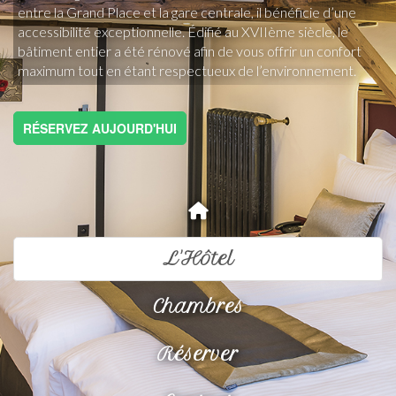
entre la Grand Place et la gare centrale, il bénéficie d’une 
accessibilité exceptionnelle. Édifié au XVIIème siècle, le 
bâtiment entier a été rénové afin de vous offrir un confort 
maximum tout en étant respectueux de l’environnement. 
RÉSERVEZ AUJOURD'HUI
L'Hôtel
Chambres
Réserver